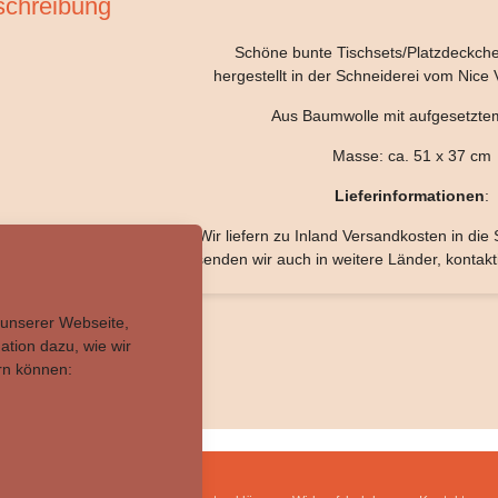
chreibung
Schöne bunte Tischsets/Platzdeckch
hergestellt in der Schneiderei vom Nice 
Aus Baumwolle mit aufgesetzte
Masse: ca. 51 x 37 cm
Lieferinformationen
:
Wir liefern zu Inland Versandkosten in di
Deutschland. Gerne versenden wir auch in weitere Länder, kontakt
 unserer Webseite,
tion dazu, wie wir
rn können:
rück