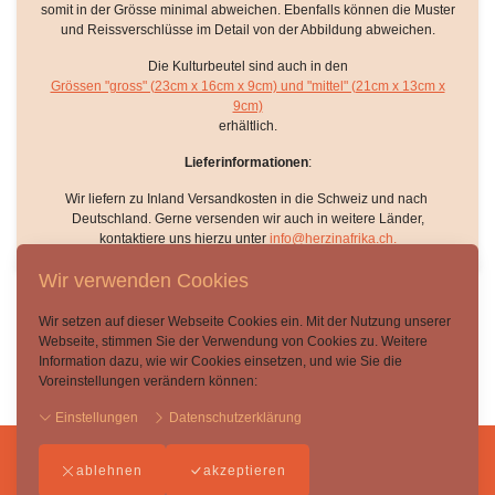
somit in der Grösse minimal abweichen. Ebenfalls können die Muster
und Reissverschlüsse im Detail von der Abbildung abweichen.
Die Kulturbeutel sind auch in den
Grössen "gross" (23cm x 16cm x 9cm) und "mittel" (21cm x 13cm x
9cm)
erhältlich.
Lieferinformationen
:
Wir liefern zu Inland Versandkosten in die Schweiz und nach
Deutschland. Gerne versenden wir auch in weitere Länder,
kontaktiere uns hierzu unter
info@herzinafrika.ch.
Wir verwenden Cookies
Wir setzen auf dieser Webseite Cookies ein. Mit der Nutzung unserer
Webseite, stimmen Sie der Verwendung von Cookies zu. Weitere
Zurück
Information dazu, wie wir Cookies einsetzen, und wie Sie die
Voreinstellungen verändern können:
Einstellungen
Datenschutzerklärung
ablehnen
akzeptieren
Impressum
-
AGB
-
Datenschutzerklärung
-
Widerufsbelehrung
-
Kontakt