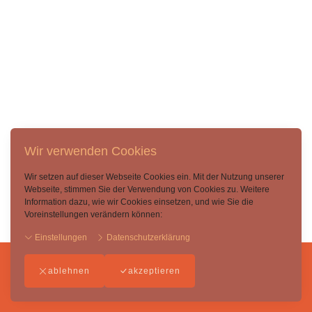
Wir verwenden Cookies
Wir setzen auf dieser Webseite Cookies ein. Mit der Nutzung unserer
Webseite, stimmen Sie der Verwendung von Cookies zu. Weitere
Information dazu, wie wir Cookies einsetzen, und wie Sie die
Voreinstellungen verändern können:
Einstellungen
Datenschutzerklärung
ablehnen
akzeptieren
Impressum
-
AGB
-
Datenschutzerklärung
-
Widerufsbelehrung
-
Kontakt