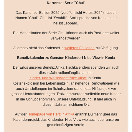
Kartenset Serie "Chui"
Das Kartenset Edition 2025 (veröffentlicht Herbst 2024) hat den
Namen "Chui". Chui ist "Swahili" - Amtssprache von Kenia - und
heisst Leopard.
Die Monatskarten der Serie Chui können auch als Postkarte weiter
verwendet werden.
Alternativ steht das Kartenset in
weiteren Editionen
zur Verfügung.
Benefizkalender zu Gunsten Kinderdorf Nice View in Kenia
Der Erlös unseres Benefiz Afrika Tischkalenders spenden wir auch
dieses Jahr vollumfänglich an das
Kinder- und Waisendorf "Nice View"
in Kenia.
Kostenexplosion bei Lebensmitteln, anstehende Renovationen wie
auch Umstellungen im Schulsystem stellen das Hilfsprojekt vor
grosse Herausforderungen. Trotzdem werden weiterhin neue Kinder
in die Obhut genommen. Unsere Unterstützung ist hier auch in
diesem Jahr am richtigen Ort.
Auf der
Homepage von Herz in Afrika
erfährst Du mehr über das
Kalenderprojekt, das Kinderdorf Nice View wie auch über unseren
gemeinnützigen Verein.