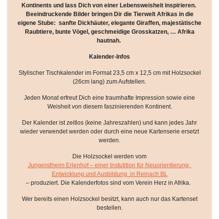
Kontinents und lass Dich von einer Lebensweisheit inspirieren.
Beeindruckende Bilder bringen Dir die Tierwelt Afrikas in die
eigene Stube: sanfte Dickhäuter, elegante Giraffen, majestätische
Raubtiere, bunte Vögel, geschmeidige Grosskatzen, … Afrika
hautnah.
Kalender-Infos
Stylischer Tischkalender im Format 23,5 cm x 12,5 cm mit Holzsockel
(26cm lang) zum Aufstellen.
Jeden Monat erfreut Dich eine traumhafte Impression sowie eine
Weisheit von diesem faszinierenden Kontinent.
Der Kalender ist zeitlos (keine Jahreszahlen) und kann jedes Jahr
wieder verwendet werden oder durch eine neue Kartenserie ersetzt
werden.
Die Holzsockel werden vom
Jungendheim Erlenhof – einer Instutition für Neuorientierung,
Entwicklung und Ausbildung in Reinach BL
– produziert. Die Kalenderfotos sind vom Verein Herz in Afrika.
Wer bereits einen Holzsockel besitzt, kann auch nur das Kartenset
bestellen.