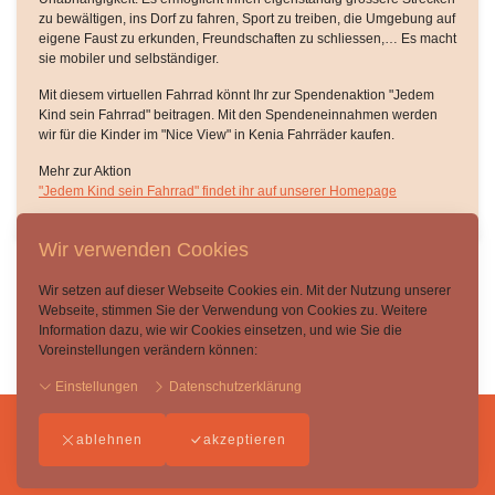
zu bewältigen, ins Dorf zu fahren, Sport zu treiben, die Umgebung auf
eigene Faust zu erkunden, Freundschaften zu schliessen,… Es macht
sie mobiler und selbständiger.​
Mit diesem virtuellen Fahrrad könnt Ihr zur Spendenaktion "Jedem
Kind sein Fahrrad" beitragen. Mit den Spendeneinnahmen werden
wir für die Kinder im "Nice View" in Kenia Fahrräder kaufen.
Mehr zur Aktion
"Jedem Kind sein Fahrrad" findet ihr auf unserer Homepage
Wir verwenden Cookies
Wir setzen auf dieser Webseite Cookies ein. Mit der Nutzung unserer
Webseite, stimmen Sie der Verwendung von Cookies zu. Weitere
Zurück
Information dazu, wie wir Cookies einsetzen, und wie Sie die
Voreinstellungen verändern können:
Einstellungen
Datenschutzerklärung
ablehnen
akzeptieren
Impressum
-
AGB
-
Datenschutzerklärung
-
Widerufsbelehrung
-
Kontakt