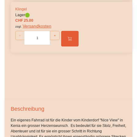
Klingel
Lager
CHF 25.00
Versandkosten
zzgl.
-
+
Beschreibung
Ein eigenes Fahrrad ist für die Kinder vom Kinderdorf "Nice View" in
Kenia ein grosser Herzenswunsch. Es bedeutet für sie Stolz, Freiheit,
Abenteuer und ist für sie ein grosser Schritt in Richtung
Unabhängigkeit. Es ermöglicht ihnen eigenständig grössere Strecken